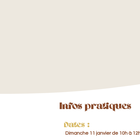
Retrouver de la clarté et du cal
Reconnecter le mouvement, la par
Transformer les bonnes résoluti
Se sentir recentré·e, inspiré·e, et
Infos pratiques
Dates :
Dimanche 11 janvier de 10h à 12