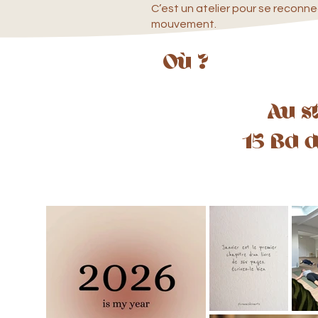
C’est un atelier pour se reconne
mouvement.
Où ?
Au s
15 Bd 