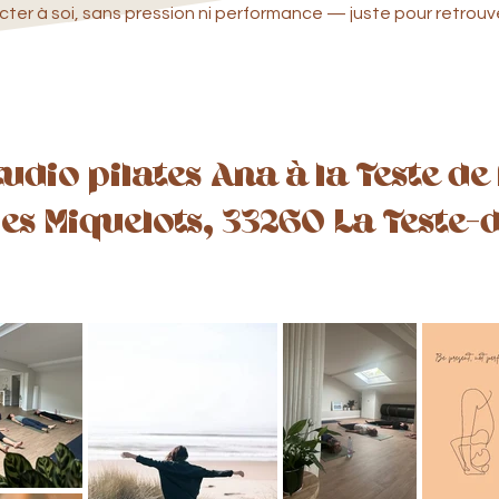
cter à soi, sans pression ni performance — juste pour retrouve
tudio pilates Ana à la Teste de
des Miquelots, 33260 La Teste-