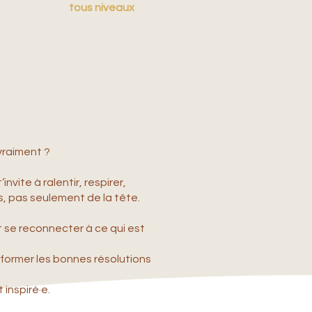
tous niveaux
 vraiment ?
nvite à ralentir, respirer,
s, pas seulement de la tête.
t se reconnecter à ce qui est
nsformer les bonnes résolutions
 inspiré·e.