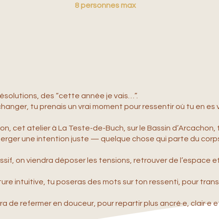
8 personnes max
ésolutions, des “cette année je vais…”.
t changer, tu prenais un vrai moment pour ressentir où tu en es
on, cet atelier à La Teste-de-Buch, sur le Bassin d’Arcachon, t’i
émerger une intention juste — quelque chose qui parte du corp
ssif, on viendra déposer les tensions, retrouver de l’espace e
iture intuitive, tu poseras des mots sur ton ressenti, pour tra
 de refermer en douceur, pour repartir plus ancré·e, clair·e et