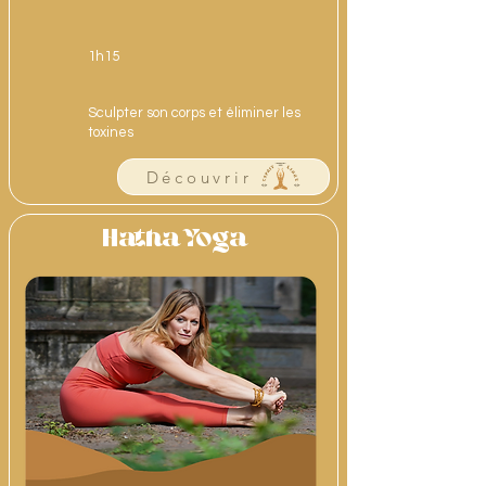
1h15
Sculpter son corps et éliminer les
toxines
Découvrir
Hatha Yoga