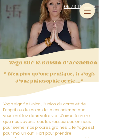
06 73 16 87 78
Yoga sur le Bassin d'Arcachon
" Bien plus qu'une pratique, il s'agit
d'une philosophie de vie …"
Yoga signifie Union , l'union du corps et de
l'esprit ou du moins de la conscience que
vous mettez dans votre vie . J'aime à croire
que nous avons tous les ressources en nous
pour semer nos propres graines … le Yoga est
pour moi un outil Fort pour prendre