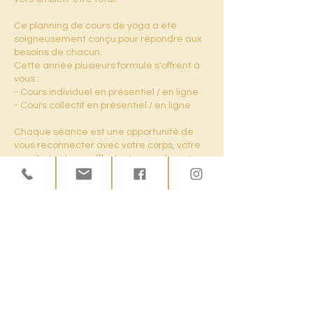
Ce planning de cours de yoga a été
soigneusement conçu pour répondre aux
besoins de chacun.
Cette année plusieurs formule s'offrent à
vous :
- Cours individuel en présentiel / en ligne
- Cours collectif en présentiel / en ligne
Chaque séance est une opportunité de
vous reconnecter avec votre corps, votre
esprit et votre souffle, tout en explorant
chaque posture.
Chaque tapis est un espace sacré pour
votre propre croissance personnelle. Peu
importe où vous en êtes dans votre
parcours de yoga, aucune notion de
niveau , nous en sommes là ou nous en
sommes et nous avançons ensemble ...
N'attendez plus, venez découvrir les
bienfaits transformateurs du yoga.
Reconnectez-vous avec votre corps,