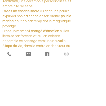
Arcachon
, une cérémonie personnalisée et
empreinte de sens.
Créez un espace sacré
où chacune pourra
exprimer son affection et son amitié
pour la
mariée
, tout en contemplant le magnifique
paysage .
C'est
un moment chargé d'émotion
où les
liens se renforcent et où l'on célèbre
ensemble ce passage vers
une nouvelle
étape de vie
, dans le cadre enchanteur du
Bassin d'Arcachon
.
Massage Holistique sur Mesure
Offrez à la future mariée
et à tout le groupe
une expérience de détente ultime avec
un
massage holistique sur mesure à domicile
.
Après une séance de yoga, rien de tel qu'un
massage
apaisant pour détendre les
muscles, apaiser l'esprit et favoriser une
atmosphère de calme et de sérénité.
En intégrant
cette expérience holistique