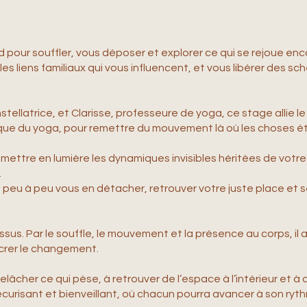
our souffler, vous déposer et explorer ce qui se rejoue enco
 liens familiaux qui vous influencent, et vous libérer des s
tellatrice, et Clarisse, professeure de yoga, ce stage allie le
tique du yoga, pour remettre du mouvement là où les choses ét
ettre en lumière les dynamiques invisibles héritées de votre l
…
 peu à peu vous en détacher, retrouver votre juste place et s
us. Par le souffle, le mouvement et la présence au corps, il a
ncrer le changement.
lâcher ce qui pèse, à retrouver de l’espace à l’intérieur et à 
écurisant et bienveillant, où chacun pourra avancer à son ryt