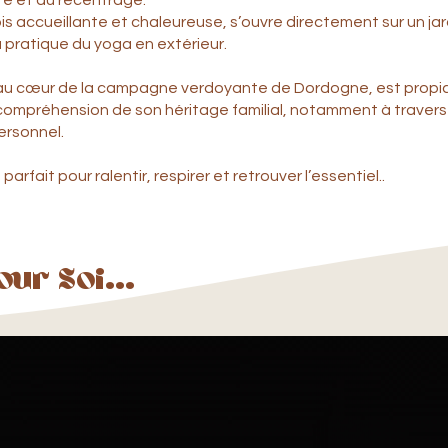
nte et au recentrage.
ois accueillante et chaleureuse, s’ouvre directement sur un jar
 pratique du yoga en extérieur.
ché au cœur de la campagne verdoyante de Dordogne, est propic
 compréhension de son héritage familial, notamment à travers l
ersonnel.
arfait pour ralentir, respirer et retrouver l’essentiel..
ur Soi...