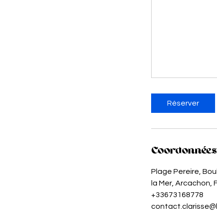
Réserver
Coordonnées
Plage Pereire, Bo
la Mer, Arcachon, 
+33673168778
contact.clarisse@l