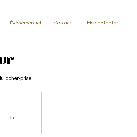
06 73 16 87 78
Évènementiel
Mon actu
Me contacter
eur
u lâcher-prise.
e de la