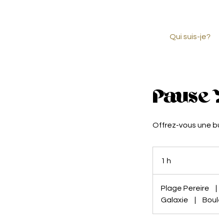
Qui suis-je?
Pause 
Offrez-vous une bu
1 h
1
Plage Pereire
|
Galaxie
|
Boul