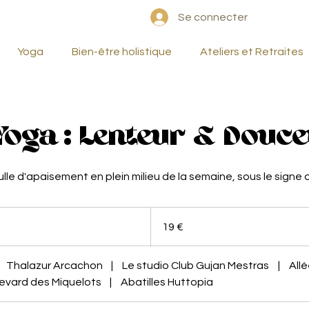
Se connecter
Yoga
Bien-être holistique
Ateliers et Retraites
Yoga : Lenteur & Douc
lle d'apaisement en plein milieu de la semaine, sous le signe d
19
euros
19 €
Thalazur Arcachon
|
Le studio Club Gujan Mestras
|
Allé
evard des Miquelots
|
Abatilles Huttopia