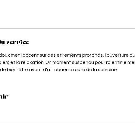
du service
oux met l'accent sur des étirements profonds, l'ouverture d
dien) et la relaxation. Un moment suspendu pour ralentir le men
ot de bien-être avant d'attaquer le reste de la semaine.
nir