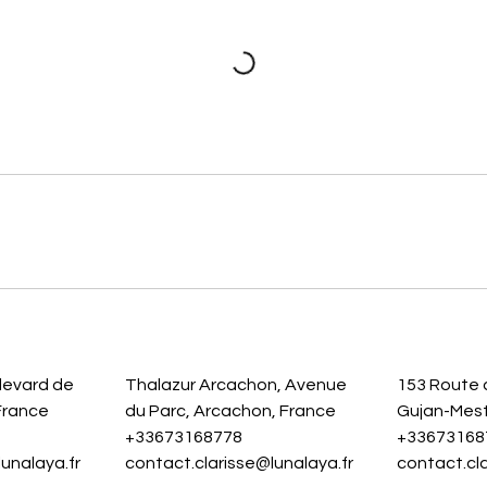
ulevard de
Thalazur Arcachon, Avenue
153 Route 
France
du Parc, Arcachon, France
Gujan-Mest
+33673168778
+33673168
unalaya.fr
contact.clarisse@lunalaya.fr
contact.cla