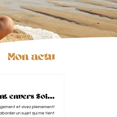
Mon actu
t envers Soi...
ugement et vivez pleinement!
 aborder un sujet qui me tient