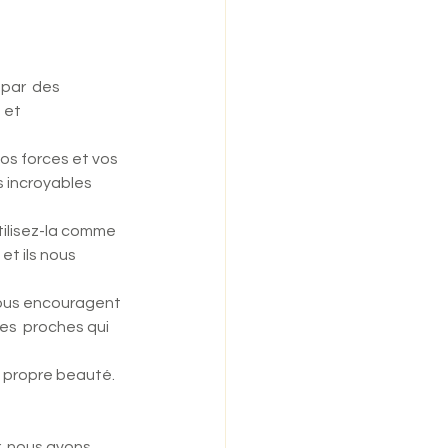
par  des 
 et 
s forces et vos  
 incroyables 
tilisez-la comme 
t ils nous 
vous encouragent 
es  proches qui 
 propre beauté. 
  nous avons 