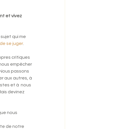
t et vivez 
 sujet qui me 
 de se juger
.
res critiques 
  nous empêcher 
 Nous passons 
r aux autres, à 
stes et à  nous 
ais devinez 
que nous 
nte de notre 