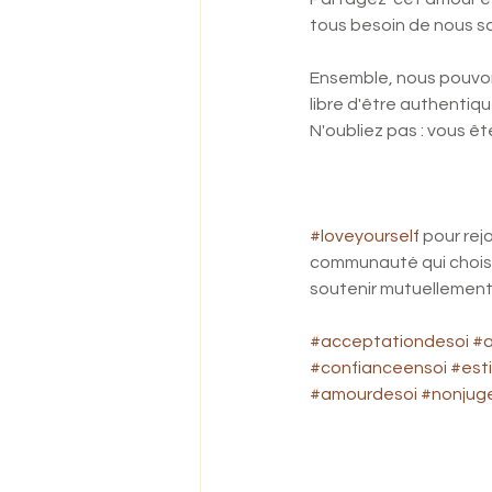
tous besoin de nous so
Ensemble, nous pouvon
libre d'être authenti
N'oubliez pas : vous êt
#loveyourself
 pour rej
communauté qui choisit
soutenir mutuellement
#acceptationdesoi
#a
#confianceensoi
#est
#amourdesoi
#nonjug