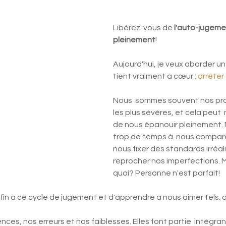
Libérez-vous de 
l'auto-jugemen
pleinement
! 
Aujourd'hui, je veux aborder un
tient vraiment à cœur : 
arrêter
Nous  sommes souvent nos prop
les plus sévères, et cela peut
de nous épanouir pleinement.
trop de temps à  nous compare
nous fixer des standards irréali
reprocher nos imperfections. M
quoi? Personne n'est parfait! 
 fin à ce cycle de jugement et d'apprendre à nous aimer tels. 
ces, nos erreurs et nos faiblesses. Elles font partie  intégra