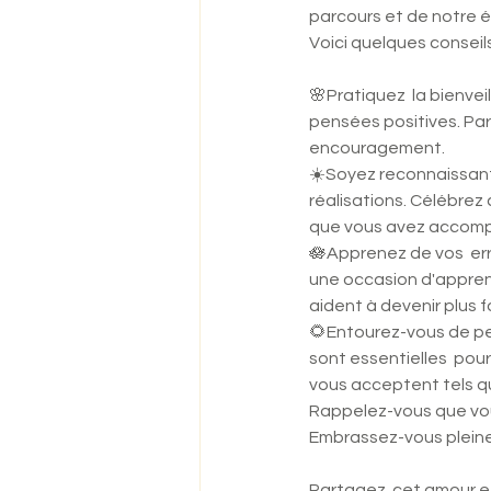
parcours et de notre é
Voici quelques conseils
🌸Pratiquez  la bienve
pensées positives. Par
encouragement.
☀️Soyez reconnaissant 
réalisations. Célébrez
que vous avez accompl
🪷Apprenez de vos  erre
une occasion d'apprent
aident à devenir plus fo
🌻Entourez-vous de pe
sont essentielles  pou
vous acceptent tels qu
Rappelez-vous que vou
Embrassez-vous pleineme
Partagez  cet amour e