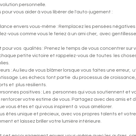
volution personnelle.
 pour vous aider à vous libérer de l'auto-jugement :
illance envers vous-même : Remplacez les pensées négatives 
lez-vous comme vous le feriez à un ami cher,  avec gentillesse
pour vos  qualités : Prenez le temps de vous concentrer sur vo
 chaque petite victoire et rappelez-vous de toutes  les choses
ies.
urs : Au lieu de vous blâmer lorsque vous faites une erreur,  u
issage. Les échecs font partie  du processus de croissance, e
rts et  plus résilients.
rsonnes positives : Les  personnes qui vous soutiennent et 
r renforcer votre estime de vous. Partagez avec des amis et d
e vous êtes et qui vous inspirent à  vous améliorer.
s êtes unique et précieux, avec vos propres talents et votre
nt et laissez briller votre lumière intérieure. 
t cet encouragement envers vous-même avec les autres, car