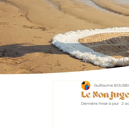
Guillaume BOUSB
Le Non jug
Dernière mise à jour :
2 a