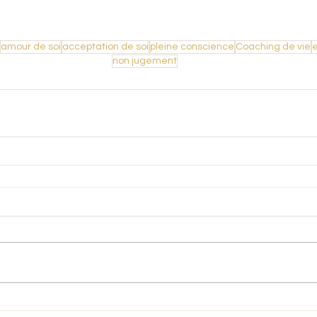
amour de soi
acceptation de soi
pleine conscience
Coaching de vie
e
non jugement