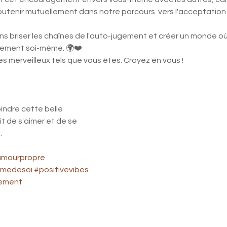
utenir mutuellement dans notre parcours  vers l'acceptation 
s briser les chaînes de l'auto-jugement et créer un monde où
quement soi-même. 🌍❤️
es merveilleux tels que vous êtes. Croyez en vous ! 
oindre cette belle 
 de s'aimer et de se 
.
mourpropre
imedesoi
#positivevibes
ement